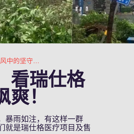
台风中的坚守，看瑞仕格医疗团队英姿飒爽！
，看瑞仕格
飒爽！
，暴雨如注，有这样一群
们就是瑞仕格医疗项目及售