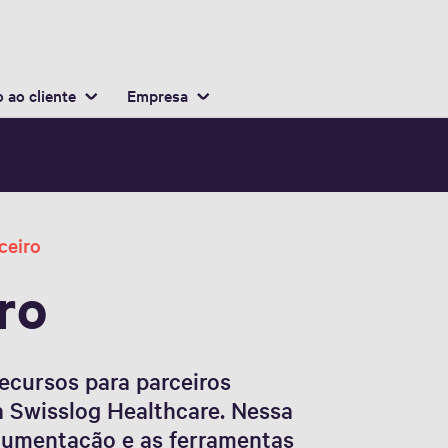
Portuguese
ocalização
 ao cliente
Empresa
ceiro
ro
recursos para parceiros
da Swisslog Healthcare. Nessa
cumentação e as ferramentas