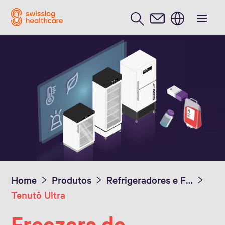
Português / Portuguese
Home
Produtos
Refrigeradores e Freezers Médicos Tenutō
Tenutō Ultra
Freezers de