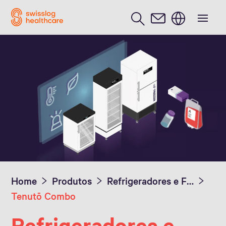
Português / Portuguese
Home
Produtos
Refrigeradores e Freezers Médicos Tenutō
Tenutō Combo
Refrigeradores e