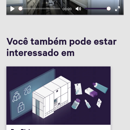
00:00
Play
Mute
Enter
fullscr
Você também pode estar
interessado em