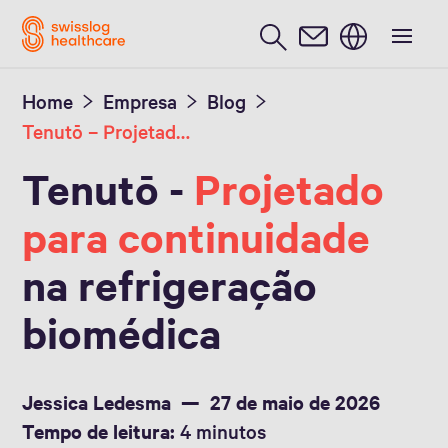
Português / Portuguese
Home
Empresa
Blog
Tenutō – Projetado para continuidade
Tenutō -
Projetado
para continuidade
na refrigeração
biomédica
Jessica Ledesma
27 de maio de 2026
Tempo de leitura:
4 minutos