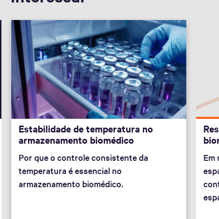
Estabilidade de temperatura no
Res
armazenamento biomédico
bio
Por que o controle consistente da
Em 
temperatura é essencial no
esp
armazenamento biomédico.
cont
espa