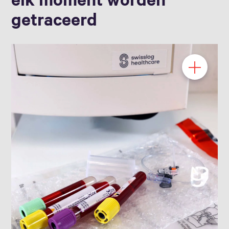
getraceerd
Hygiënisch monstertransport in
plastic wegwerpzakken.