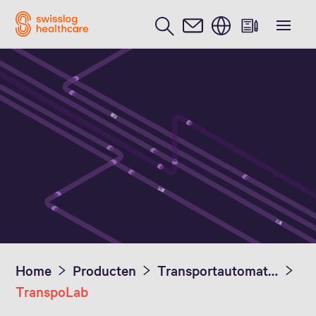
Nederlands / Dutch
Contact
Voordelen
Download
Home
Producten
Transportautomatisering
TranspoLab