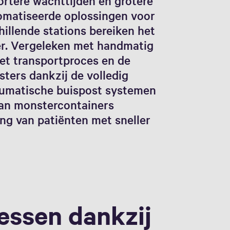
ortere wachttijden en grotere
tomatiseerde oplossingen voor
illende stations bereiken het
er. Vergeleken met handmatig
het transportproces en de
ters dankzij de volledig
neumatische buispost systemen
van monstercontainers
ing van patiënten met sneller
essen dankzij