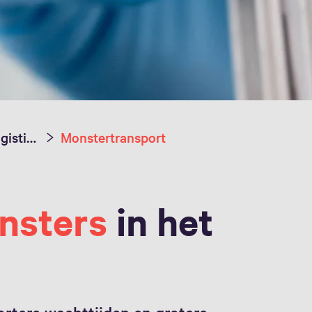
Ziekenhuis logistiek
Monstertransport
nsters
in het