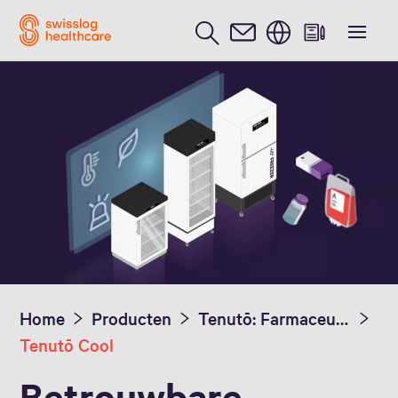
Nederlands / Dutch
Home
Producten
Tenutō: Farmaceutische vriezers en Koelers
Tenutō Cool
Betrouwbare