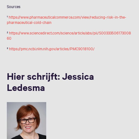
Sources
¹
https://www.pharmaceuticalcommerce.com/view/reducing-risk-in-the-
pharmaceutical-cold-chain
²
https://www.sciencedirect.com/science/article/abs/pii/S00333506173008
60
³
https://pmc.ncbi.nlm.nih.gov/articles/PMC9018100/
Hier schrijft: Jessica
Ledesma