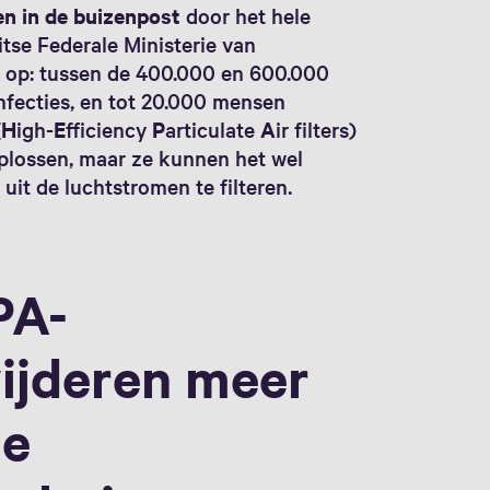
en in de buizenpost
door het hele
itse Federale Ministerie van
s op: tussen de 400.000 en 600.000
nfecties, en tot 20.000 mensen
(
H
igh-
E
fficiency
P
articulate
A
ir filters)
oplossen, maar ze kunnen het wel
uit de luchtstromen te filteren.
PA-
wijderen meer
de