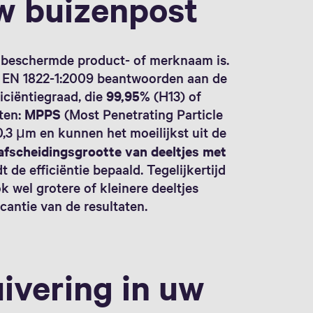
uw buizenpost
n beschermde product- of merknaam is.
m EN 1822-1:2009 beantwoorden aan de
ficiëntiegraad, die
99,95%
(H13) of
ten:
MPPS
(Most Penetrating Particle
 0,3 μm en kunnen het moeilijkst uit de
afscheidingsgrootte van deeltjes met
de efficiëntie bepaald. Tegelijkertijd
k wel grotere of kleinere deeltjes
ficantie van de resultaten.
uivering in uw