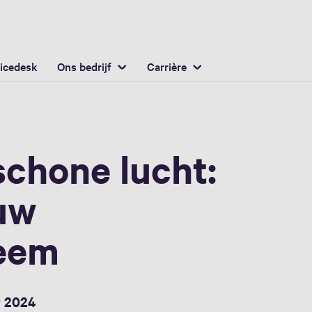
Nederlands / Dutch
ocatie
icedesk
Ons bedrijf
Carrière
schone lucht:
uw
teem
r 2024