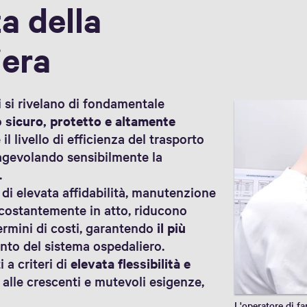
a della
iera
i si rivelano di fondamentale
o
sicuro, protetto e altamente
 il livello di efficienza del trasporto
, agevolando sensibilmente la
.
di elevata affidabilità, manutenzione
i costantemente in atto, riducono
termini di costi, garantendo
il più
to del sistema ospedaliero.
i a criteri di
elevata flessibilità e
 alle crescenti e mutevoli esigenze,
L'operatore di fa