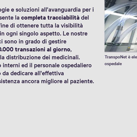
ie e soluzioni all'avanguardia per i
nsente la
completa tracciabilità
del
ne di ottenere tutta la visibilità
 in ogni singolo aspetto. Le nostre
ci sono in grado di gestire
0.000 transazioni al giorno
,
la distribuzione dei medicinali.
TranspoNet è elem
ospedale
 interni ed il personale ospedaliero
da dedicare all'effettiva
sistenza ancora migliore al paziente.