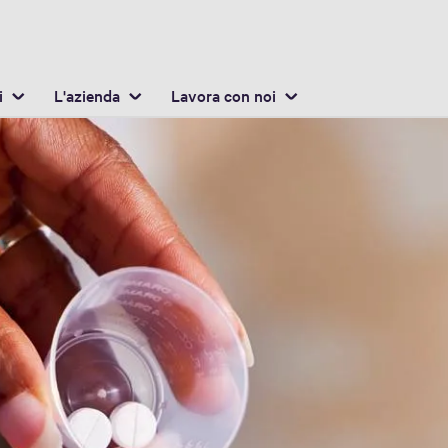
Italiano / Italian
osizione
Inglese / English
i
L'azienda
Lavora con noi