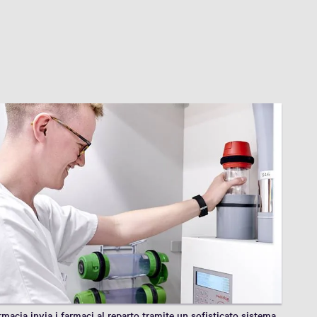
rmacia invia i farmaci al reparto tramite un sofisticato sistema