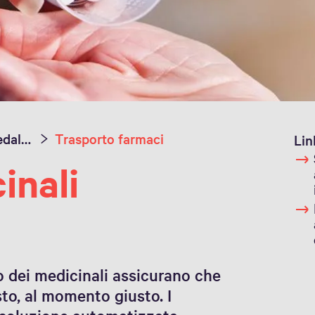
Logistica Ospedaliera
Trasporto farmaci
Lin
inali
o dei medicinali assicurano che
sto, al momento giusto. I