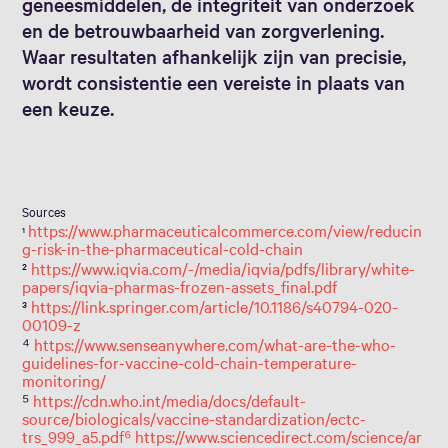
geneesmiddelen, de integriteit van onderzoek
en de betrouwbaarheid van zorgverlening.
Waar resultaten afhankelijk zijn van precisie,
wordt consistentie een vereiste in plaats van
een keuze.
Sources
https://www.pharmaceuticalcommerce.com/view/reducin
¹
g-risk-in-the-pharmaceutical-cold-chain
²
https://www.iqvia.com/-/media/iqvia/pdfs/library/white-
papers/iqvia-pharmas-frozen-assets_final.pdf
³
h
ttps://link.springer.com/article/10.1186/s40794-020-
00109-z
⁴
https://www.senseanywhere.com/what-are-the-who-
guidelines-for-vaccine-cold-chain-temperature-
monitoring/
⁵
https://cdn.who.int/media/docs/default-
source/biologicals/vaccine-standardization/ectc-
trs_999_a5.pdf⁶ https://www.sciencedirect.com/science/ar