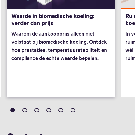
Rui
Waarde in biomedische koeling:
koe
verder dan prijs
In v
Waarom de aankoopprijs alleen niet
rui
volstaat bij biomedische koeling. Ontdek
wél 
hoe prestaties, temperatuurstabiliteit en
rui
compliance de echte waarde bepalen.