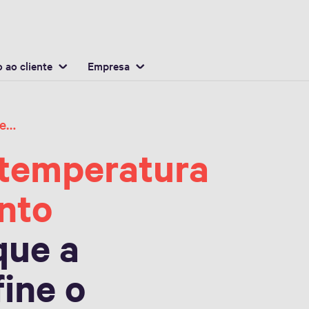
Portuguese
ocalização
 ao cliente
Empresa
Estabilidade de temperatura no armazenamento biomédico
 temperatura
nto
que a
fine o