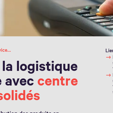
Centre de services consolidés
Lie
la logistique
e avec
centre
solidés