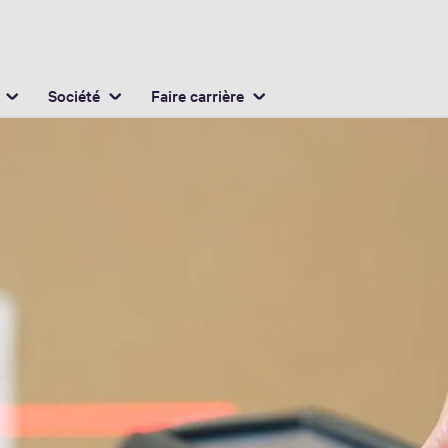
Français / French
mplacement
Anglais / English
es
Société
Faire carrière