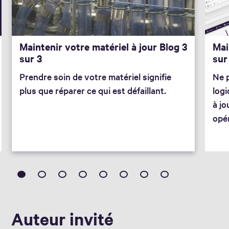
Maintenir votre matériel à jour Blog 3
Mai
sur 3
sur
Prendre soin de votre matériel signifie
Ne p
plus que réparer ce qui est défaillant.
logi
à jo
opér
Auteur invité