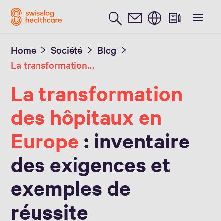
Anglais / English
dinavie
Pays-Bas
Allemagne
France
Suisse
Home
Société
Blog
La transformation des hôpitaux en Europe
La transformation
des hôpitaux en
Europe
: inventaire
des exigences et
exemples de
réussite