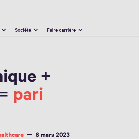
Français / French
mplacement
Anglais / English
Société
Faire carrière
ique +
 =
pari
ealthcare
8 mars 2023