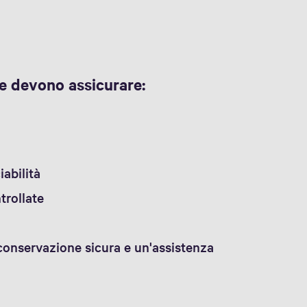
re devono assicurare:
iabilità
trollate
conservazione sicura e un'assistenza