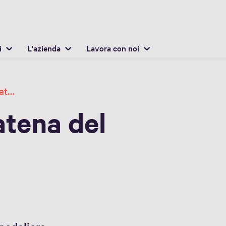
Italiano / Italian
osizione
Inglese / English
i
L'azienda
Lavora con noi
Che cos’è una catena del freddo? Definizione e importanza sanitaria
atena del